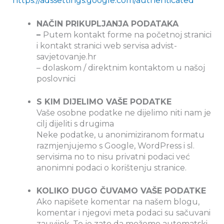
https://adssettings.google.com/authenticated
NAČIN PRIKUPLJANJA PODATAKA
–
Putem kontakt forme na početnoj stranici
i kontakt stranici web servisa advist-
savjetovanje.hr
– dolaskom / direktnim kontaktom u našoj
poslovnici
S KIM DIJELIMO VAŠE PODATKE
Vaše osobne podatke ne dijelimo niti nam je
cilj dijeliti s drugima
Neke podatke, u anonimiziranom formatu
razmjenjujemo s Google, WordPress i sl.
servisima no to nisu privatni podaci već
anonimni podaci o korištenju stranice.
KOLIKO DUGO ČUVAMO VAŠE PODATKE
Ako napišete komentar na našem blogu,
komentar i njegovi meta podaci su sačuvani
zauvijek. To je zato da možemo automatski