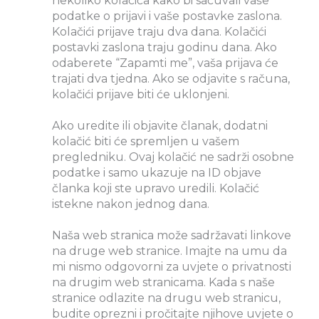
nekoliko kolačića kako bi sačuvali vaše
podatke o prijavi i vaše postavke zaslona.
Kolačići prijave traju dva dana. Kolačići
postavki zaslona traju godinu dana. Ako
odaberete “Zapamti me”, vaša prijava će
trajati dva tjedna. Ako se odjavite s računa,
kolačići prijave biti će uklonjeni.
Ako uredite ili objavite članak, dodatni
kolačić biti će spremljen u vašem
pregledniku. Ovaj kolačić ne sadrži osobne
podatke i samo ukazuje na ID objave
članka koji ste upravo uredili. Kolačić
istekne nakon jednog dana.
Naša web stranica može sadržavati linkove
na druge web stranice. Imajte na umu da
mi nismo odgovorni za uvjete o privatnosti
na drugim web stranicama. Kada s naše
stranice odlazite na drugu web stranicu,
budite oprezni i pročitajte njihove uvjete o