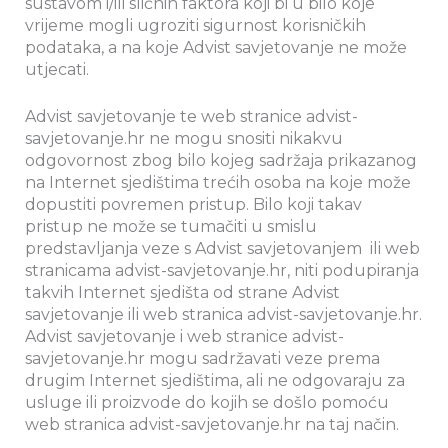
sustavom i/ili sličnih faktora koji bi u bilo koje
vrijeme mogli ugroziti sigurnost korisničkih
podataka, a na koje Advist savjetovanje ne može
utjecati.
Advist savjetovanje te web stranice advist-
savjetovanje.hr ne mogu snositi nikakvu
odgovornost zbog bilo kojeg sadržaja prikazanog
na Internet sjedištima trećih osoba na koje može
dopustiti povremen pristup. Bilo koji takav
pristup ne može se tumačiti u smislu
predstavljanja veze s Advist savjetovanjem ili web
stranicama advist-savjetovanje.hr, niti podupiranja
takvih Internet sjedišta od strane Advist
savjetovanje ili web stranica advist-savjetovanje.hr.
Advist savjetovanje i web stranice advist-
savjetovanje.hr mogu sadržavati veze prema
drugim Internet sjedištima, ali ne odgovaraju za
usluge ili proizvode do kojih se došlo pomoću
web stranica advist-savjetovanje.hr na taj način.