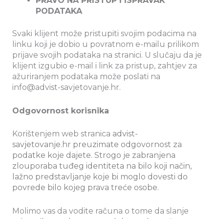
PRAVO NA PRISTUP I ISPRAVAK
PODATAKA
Svaki klijent može pristupiti svojim podacima na
linku koji je dobio u povratnom e-mailu prilikom
prijave svojih podataka na stranici. U slučaju da je
klijent izgubio e-mail i link za pristup, zahtjev za
ažuriranjem podataka može poslati na
info@advist-savjetovanje.hr.
Odgovornost korisnika
Korištenjem web stranica
advist-
savjetovanje.hr
preuzimate odgovornost za
podatke koje dajete. Strogo je zabranjena
zlouporaba tuđeg identiteta na bilo koji način,
lažno predstavljanje koje bi moglo dovesti do
povrede bilo kojeg prava treće osobe.
Molimo vas da vodite računa o tome da slanje