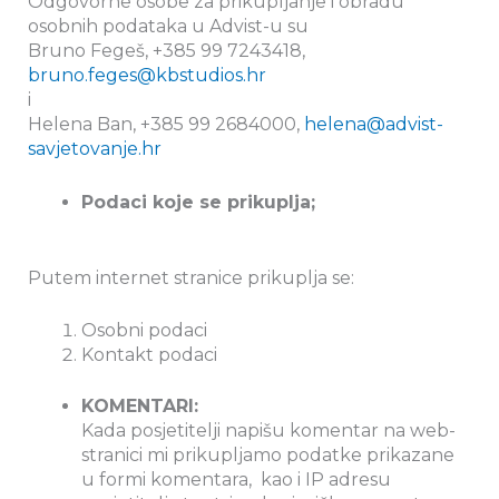
Odgovorne osobe za prikupljanje i obradu
osobnih podataka u Advist-u su
Bruno Fegeš, +385 99 7243418,
bruno.feges@kbstudios.hr
i
Helena Ban, +385 99 2684000,
helena@advist-
savjetovanje.hr
Podaci koje se prikuplja;
Putem internet stranice prikuplja se:
Osobni podaci
Kontakt podaci
KOMENTARI:
Kada posjetitelji napišu komentar na web-
stranici mi prikupljamo podatke prikazane
u formi komentara, kao i IP adresu