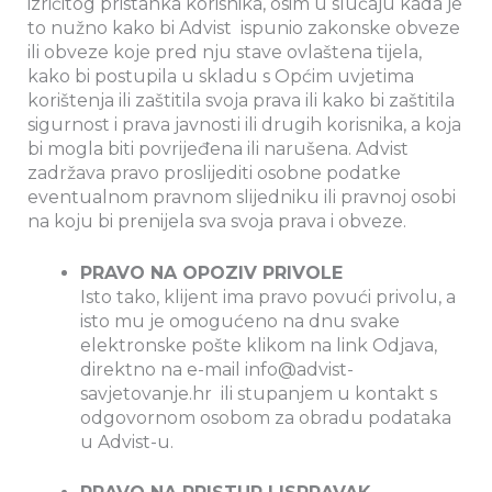
izričitog pristanka korisnika, osim u slučaju kada je
to nužno kako bi Advist ispunio zakonske obveze
ili obveze koje pred nju stave ovlaštena tijela,
kako bi postupila u skladu s Općim uvjetima
korištenja ili zaštitila svoja prava ili kako bi zaštitila
sigurnost i prava javnosti ili drugih korisnika, a koja
bi mogla biti povrijeđena ili narušena. Advist
zadržava pravo proslijediti osobne podatke
eventualnom pravnom slijedniku ili pravnoj osobi
na koju bi prenijela sva svoja prava i obveze.
PRAVO NA OPOZIV PRIVOLE
Isto tako, klijent ima pravo povući privolu, a
isto mu je omogućeno na dnu svake
elektronske pošte klikom na link Odjava,
direktno na e-mail info@advist-
savjetovanje.hr ili stupanjem u kontakt s
odgovornom osobom za obradu podataka
u Advist-u.