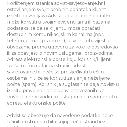
Korištenjem stranica advist-savjetovanje.hr i
ostavljanjem svojih osobnih podataka klijent
izričito dozvoljava Advist-u da osobne podatke
može koristiti u svojim evidencijama ili bazama
podataka, te da se klijentu može obraćati
dostupnim komunikacijskim kanalima (npr.
telefon, e-mail, pisano i sl.), u svrhu obavijesti o
obvezama prema ugovoru za koje je posredovao
ili za obavijesti o novim uslugama i proizvodima.
Adresa elektronske pošte koju korisnik/klijent
upiše na formular na stranici advist-
savjetovanje.hr neće se prosljeđivati trećim
osobama, niti će se koristiti za slanje neželjene
pošte (spam). Korisnik je suglasan te daje Advist-u
izričito pravo na slanje obavijesti vezanih uz
novosti o proizvodima i uslugama na spomenutu
adresu elektronske pošte.
Advist se obvezuje da navedene podatke neće
učiniti dostupnim bilo kojoj trećoj strani bez