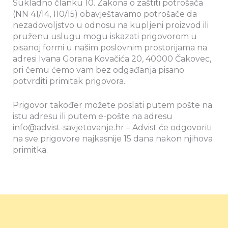
Sukladno članku 10. Zakona o zaštiti potrošača
(NN 41/14, 110/15) obavještavamo potrošače da
nezadovoljstvo u odnosu na kupljeni proizvod ili
pruženu uslugu mogu iskazati prigovorom u
pisanoj formi u našim poslovnim prostorijama na
adresi Ivana Gorana Kovačića 20, 40000 Čakovec,
pri čemu ćemo vam bez odgađanja pisano
potvrditi primitak prigovora.
Prigovor također možete poslati putem pošte na
istu adresu ili putem e-pošte na adresu
info@advist-savjetovanje.hr – Advist će odgovoriti
na sve prigovore najkasnije 15 dana nakon njihova
primitka.