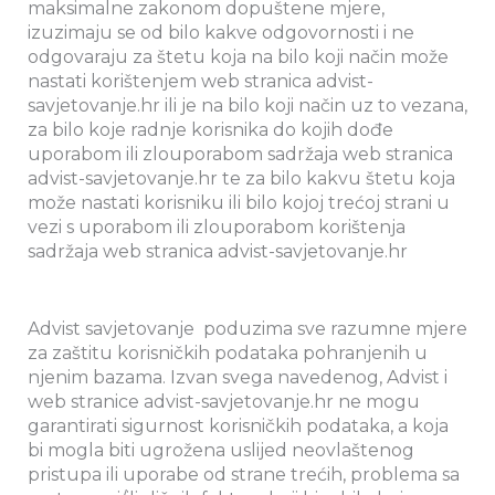
maksimalne zakonom dopuštene mjere,
izuzimaju se od bilo kakve odgovornosti i ne
odgovaraju za štetu koja na bilo koji način može
nastati korištenjem web stranica advist-
savjetovanje.hr ili je na bilo koji način uz to vezana,
za bilo koje radnje korisnika do kojih dođe
uporabom ili zlouporabom sadržaja web stranica
advist-savjetovanje.hr te za bilo kakvu štetu koja
može nastati korisniku ili bilo kojoj trećoj strani u
vezi s uporabom ili zlouporabom korištenja
sadržaja web stranica advist-savjetovanje.hr
Advist savjetovanje poduzima sve razumne mjere
za zaštitu korisničkih podataka pohranjenih u
njenim bazama. Izvan svega navedenog, Advist i
web stranice advist-savjetovanje.hr ne mogu
garantirati sigurnost korisničkih podataka, a koja
bi mogla biti ugrožena uslijed neovlaštenog
pristupa ili uporabe od strane trećih, problema sa