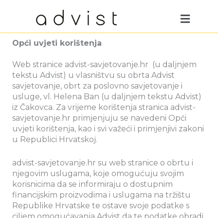
Skip
Menu
to
content
Opći uvjeti korištenja
Web stranice advist-savjetovanje.hr (u daljnjem
tekstu Advist) u vlasništvu su obrta Advist
savjetovanje, obrt za poslovno savjetovanje i
usluge, vl. Helena Ban (u daljnjem tekstu Advist)
iz Čakovca. Za vrijeme korištenja stranica advist-
savjetovanje.hr primjenjuju se navedeni Opći
uvjeti korištenja, kao i svi važeći i primjenjivi zakoni
u Republici Hrvatskoj.
advist-savjetovanje.hr su web stranice o obrtu i
njegovim uslugama, koje omogućuju svojim
korisnicima da se informiraju o dostupnim
financijskim proizvodima i uslugama na tržištu
Republike Hrvatske te ostave svoje podatke s
ciljem omogućavanja Advist da te podatke obradi