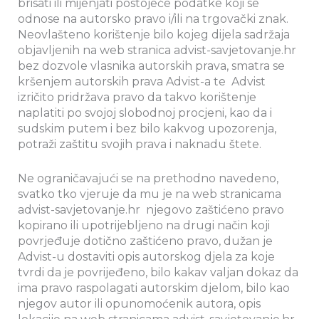
brisati ili mijenjati postojeće podatke koji se
odnose na autorsko pravo i/ili na trgovački znak.
Neovlašteno korištenje bilo kojeg dijela sadržaja
objavljenih na web stranica advist-savjetovanje.hr
bez dozvole vlasnika autorskih prava, smatra se
kršenjem autorskih prava Advist-a te Advist
izričito pridržava pravo da takvo korištenje
naplatiti po svojoj slobodnoj procjeni, kao da i
sudskim putem i bez bilo kakvog upozorenja,
potraži zaštitu svojih prava i naknadu štete.
Ne ograničavajući se na prethodno navedeno,
svatko tko vjeruje da mu je na web stranicama
advist-savjetovanje.hr njegovo zaštićeno pravo
kopirano ili upotrijebljeno na drugi način koji
povrjeđuje dotično zaštićeno pravo, dužan je
Advist-u dostaviti opis autorskog djela za koje
tvrdi da je povrijeđeno, bilo kakav valjan dokaz da
ima pravo raspolagati autorskim djelom, bilo kao
njegov autor ili opunomoćenik autora, opis